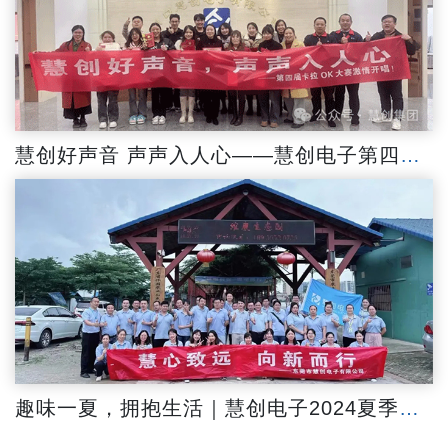
慧创好声音 声声入人心——慧创电子第四届卡拉OK大赛激情开唱
趣味一夏，拥抱生活｜慧创电子2024夏季野炊团建活动暖心收官