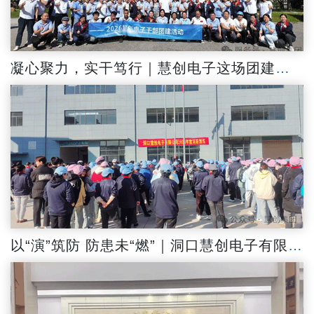
凝心聚力，实干笃行｜慧创电子这场团建，藏着最动人的团队力量
以“演”筑防 防患未“燃”｜洞口慧创电子有限公司开展消防安全演练活动