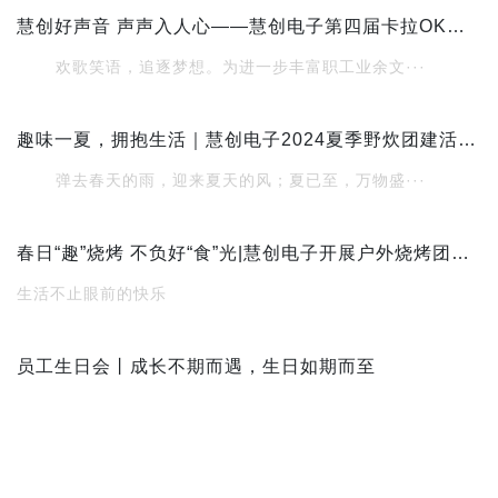
慧创好声音 声声入人心——慧创电子第四届卡拉OK大赛激情开唱
欢歌笑语，追逐梦想。为进一步丰富职工业余文···
趣味一夏，拥抱生活｜慧创电子2024夏季野炊团建活动暖心收官
弹去春天的雨，迎来夏天的风；夏已至，万物盛···
春日“趣”烧烤 不负好“食”光|慧创电子开展户外烧烤团建活动
生活不止眼前的快乐
员工生日会丨成长不期而遇，生日如期而至