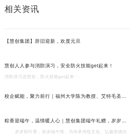
相关资讯
【慧创集团】辞旧迎新，欢度元旦
慧创人人参与消防演习，安全防火技能get起来！
消防演习进慧创，防火技能get起来···
校企赋能，聚力前行｜福州大学陈为教授、艾特毛圣华董事长一行莅临慧创电子参观指导
粽香迎端午，温情暖人心｜慧创集团端午礼赠，岁岁安康
岁岁粽叶香，浓浓端午情。为传承传统文化、弘扬崇德向