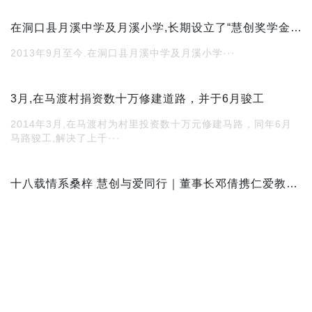
在洞口县月溪中学及月溪小学,长期设立了“慧创奖学金”,”慧创优秀教师奖”, 每年为30名品学兼优的学生颁发200至500元不等的奖学金，为优秀教师颁发奖金。
2013年9月至今.在洞口县月溪中学及月溪小学···
3月,在马渡村捐资数十万修建道路，并于6月骏工
2014年3月,在马渡村为村里投资数十万元修建马路，同年6月
马路骏工,解决了上千···
十八载情系桑梓 慧创与爱同行｜董事长邓倩携仁爱教育基金，让公益之花绽满校园