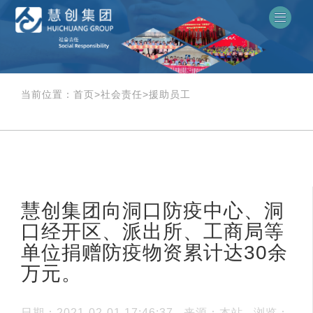
当前位置：
首页
>
社会责任
>
援助员工
慧创集团向洞口防疫中心、洞
口经开区、派出所、工商局等
单位捐赠防疫物资累计达30余
万元。
日期：2021-02-01 17:46:37
来源：本站
浏览：