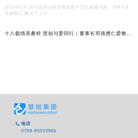
2014年3月,在马渡村为村里投资数十万元修建马路，同年6月
马路骏工,解决了上千···
十八载情系桑梓 慧创与爱同行｜董事长邓倩携仁爱教育基金，让公益之花绽满校园
电话
0769-89333966